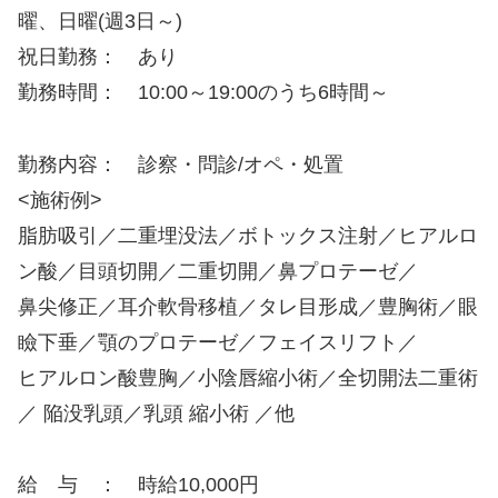
曜、日曜(週3日～)
祝日勤務： あり
勤務時間： 10:00～19:00のうち6時間～
勤務内容： 診察・問診/オペ・処置
<施術例>
脂肪吸引／二重埋没法／ボトックス注射／ヒアルロ
ン酸／目頭切開／二重切開／鼻プロテーゼ／
鼻尖修正／耳介軟骨移植／タレ目形成／豊胸術／眼
瞼下垂／顎のプロテーゼ／フェイスリフト／
ヒアルロン酸豊胸／小陰唇縮小術／全切開法二重術
／ 陥没乳頭／乳頭 縮小術 ／他
給 与 ： 時給10,000円