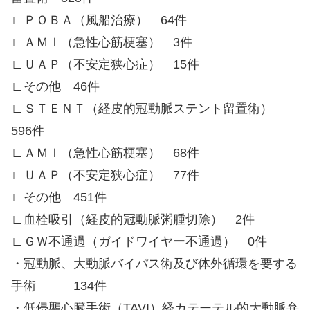
∟ＰＯＢＡ（風船治療） 64件
∟ＡＭＩ（急性心筋梗塞） 3件
∟ＵＡＰ（不安定狭心症） 15件
∟その他 46件
∟ＳＴＥＮＴ（経皮的冠動脈ステント留置術）
596件
∟ＡＭＩ（急性心筋梗塞） 68件
∟ＵＡＰ（不安定狭心症） 77件
∟その他 451件
∟血栓吸引（経皮的冠動脈粥腫切除） 2件
∟ＧＷ不通過（ガイドワイヤー不通過） 0件
・冠動脈、大動脈バイパス術及び体外循環を要する
手術 134件
・低侵襲心臓手術（TAVI）経カテーテル的大動脈弁