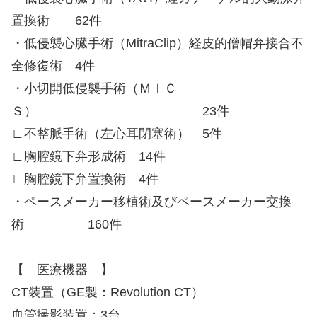
置換術 62件
・低侵襲心臓手術（MitraClip）経皮的僧帽弁接合不
全修復術 4件
・小切開低侵襲手術（ＭＩＣ
Ｓ） 23件
∟不整脈手術（左心耳閉塞術） 5件
∟胸腔鏡下弁形成術 14件
∟胸腔鏡下弁置換術 4件
・ペースメーカー移植術及びペースメーカー交換
術 160件
【 医療機器 】
CT装置（GE製：Revolution CT）
血管撮影装置：3台