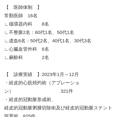
【 医師体制 】
常勤医師 16名
∟循環器内科 8名
∟不整脈2名：60代1名、50代1名
∟虚血6名：50代2名、40代1名、30代3名
∟心臓血管外科 6名
∟麻酔科 2名
【 診療実績 】2023年1月～12月
・経皮的心筋焼灼術（アブレーショ
ン） 321件
・経皮的冠動脈形成術、
経皮的冠動脈粥腫切除術及び経皮的冠動脈ステント
留置術 825件