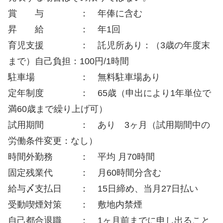
賞 与 ： 年俸に含む
昇 給 ： 年1回
育児支援 ： 託児所あり：（3歳の年度末
まで）自己負担：100円/1時間
駐車場 ： 無料駐車場あり
定年制度 ： 65歳（申出により1年単位で
満60歳まで繰り上げ可）
試用期間 ： あり 3ヶ月（試用期間中の
労働条件変更：なし）
時間外勤務 ： 平均 月70時間
固定残業代 ： 月60時間分含む
給与〆支払日 ： 15日締め、当月27日払い
受動喫煙対策 ： 敷地内禁煙
自己都合退職 ： 1ヶ月前までに申し出ること