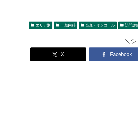
エリア別
一般内科
当直・オンコール
訪問診
＼シ
X
Facebook