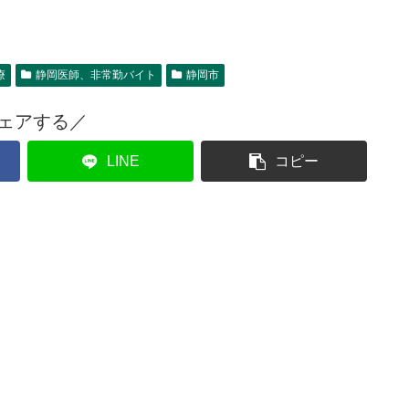
療
静岡医師、非常勤バイト
静岡市
ェアする／
LINE
コピー