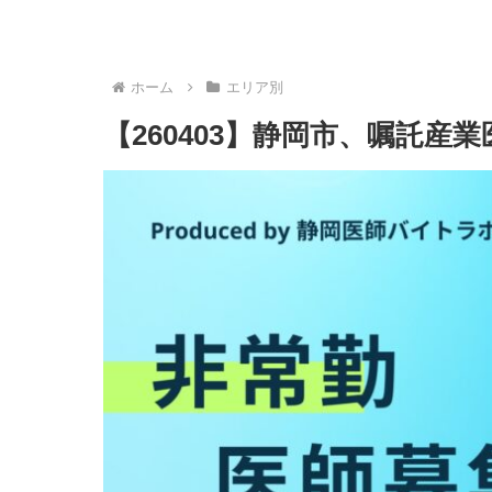
ホーム
エリア別
【260403】静岡市、嘱託産