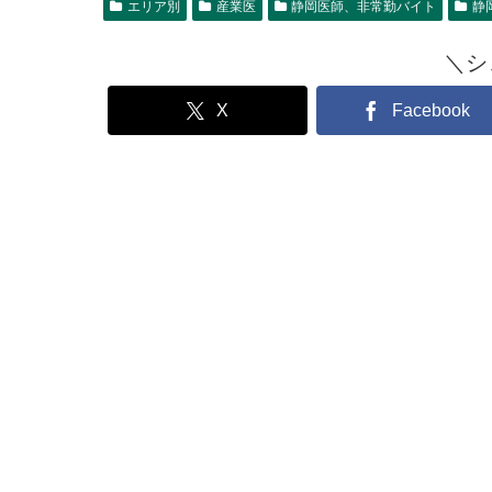
エリア別
産業医
静岡医師、非常勤バイト
静
＼シ
X
Facebook