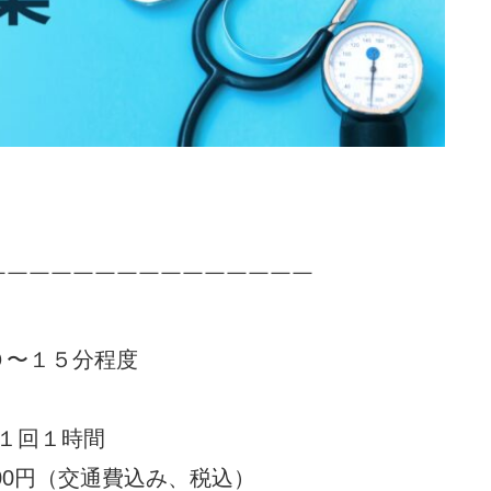
￣￣￣￣￣￣￣￣￣￣￣￣￣￣￣
０〜１５分程度
、１回１時間
00円（交通費込み、税込）