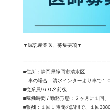
▼嘱託産業医、募集要項▼
￣￣￣￣￣￣￣￣￣￣￣￣￣￣￣￣￣
■住所：静岡県静岡市清水区
…車の場合：清水インターより車で１
■従業員/６０名前後
■稼働時間 / 勤務形態：２ヶ月に１回
■報酬：１回１時間の訪問で、１回308